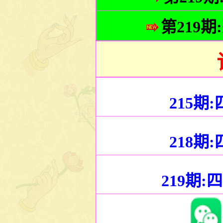
第219
215期
218期
219期: