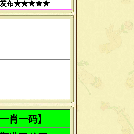
网发布★★★★★
【一肖一码】