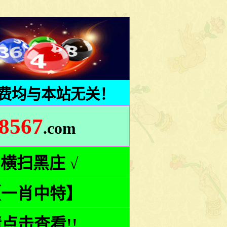
费均与本站无关！
8567
.com
横扫黑庄 √
【一肖中特】
点击查看!!