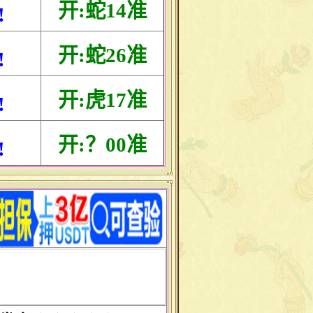
开:蛇14准
!
开:蛇26准
!
开:虎17准
!
开:？00准
!