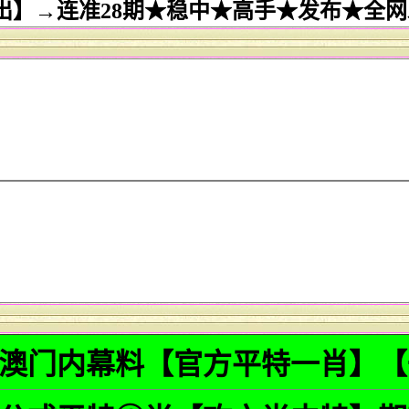
必出】→连准28期★稳中★高手★发布★全
期:澳门内幕料【官方平特一肖】