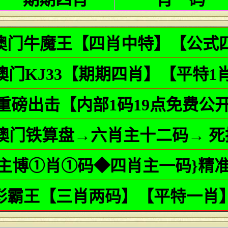
期:澳门牛魔王【四肖中特】【公式
:澳门KJ33【期期四肖】【平特
期:重磅出击【内部1码19点免费公
期:澳门铁算盘→六肖主十二码→ 
:{主博①肖①码◆四肖主一码}精准
期:彩霸王【三肖两码】【平特一肖