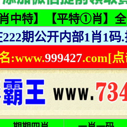
肖中特】【平特①肖】全
222期公开内部1肖1码
:www.
999427
.com[
期期四肖
一肖一码